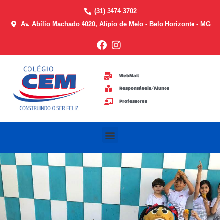
Ir
(31) 3474 3702
para
Av. Abílio Machado 4020, Alípio de Melo - Belo Horizonte - MG
o
conteúdo
WebMail
Responsáveis/Alunos
Professores
Menu