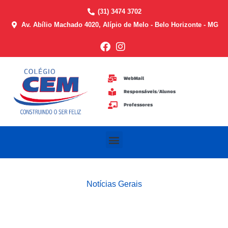
Ir
(31) 3474 3702
para
Av. Abílio Machado 4020, Alípio de Melo - Belo Horizonte - MG
o
conteúdo
WebMail
Responsáveis/Alunos
Professores
Menu
Notícias Gerais